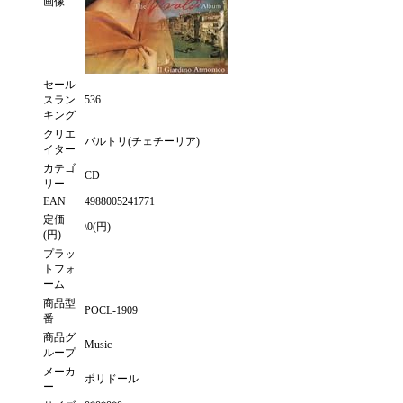
画像
セール
スラン
536
キング
クリエ
バルトリ(チェチーリア)
イター
カテゴ
CD
リー
EAN
4988005241771
定価
\0(円)
(円)
プラッ
トフォ
ーム
商品型
POCL-1909
番
商品グ
Music
ループ
メーカ
ポリドール
ー