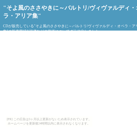
"そよ風のささやきに～バルトリ/ヴィヴァルディ・
ラ・アリア集"
CDが販売している"そよ風のささやきに～バルトリ/ヴィヴァルディ・オペラ・ア
集"の販売実績&評価などの推移についてグラフ化しました。
[PR] この広告は3ヶ月以上更新がないため表示されています。
ホームページを更新後24時間以内に表示されなくなります。