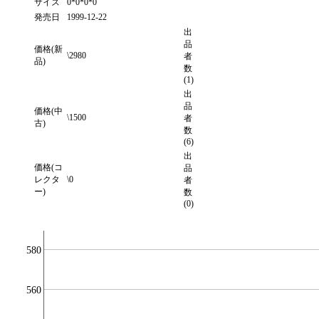
サイズ
0*0*0*0
発売日
1999-12-22
出
品
価格(新
\2980
者
品)
数
(1)
出
品
価格(中
\1500
者
古)
数
(6)
出
価格(コ
品
レクタ
\0
者
ー)
数
(0)
580
560