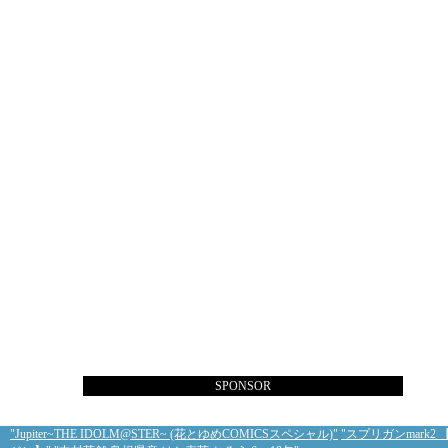
SPONSOR
"Jupiter~THE IDOLM@STER~ (花とゆめCOMICSスペシャル)"
"スプリガンmark2 