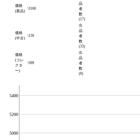
品
価格
\3100
者
(新品)
数
(17)
出
品
価格
\159
者
(中古)
数
(33)
出
価格
品
(コレ
\399
者
クタ
数
ー)
(8)
5400
5200
5000