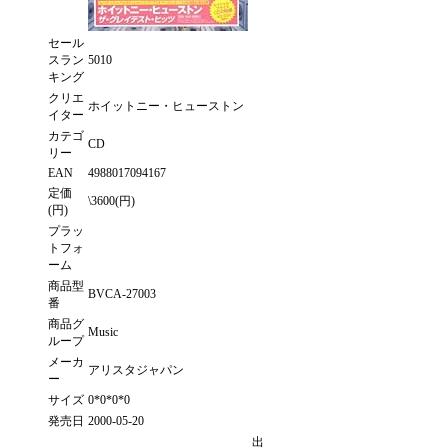
セール
スラン
5010
キング
クリエ
ホイットニー・ヒューストン
イター
カテゴ
CD
リー
EAN
4988017094167
定価
\3600(円)
(円)
プラッ
トフォ
ーム
商品型
BVCA-27003
番
商品グ
Music
ループ
メーカ
アリスタジャパン
ー
サイズ
0*0*0*0
発売日
2000-05-20
出