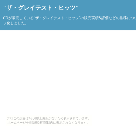
"ザ・グレイテスト・ヒッツ"
CDが販売している"ザ・グレイテスト・ヒッツ"の販売実績&評価などの推移につ
フ化しました。
[PR] この広告は3ヶ月以上更新がないため表示されています。
ホームページを更新後24時間以内に表示されなくなります。