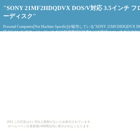
"SONY 21MF2HDQDVX DOS/V対応 3.5インチ 
ーディスク"
Personal Computers[Not Machine Specific]が販売している"SONY 21MF2HDQDVX 
応 3.5インチ フロッピーディスク"の販売実績&評価などの推移についてグラフ化
た。
[PR] この広告は3ヶ月以上更新がないため表示されています。
ホームページを更新後24時間以内に表示されなくなります。