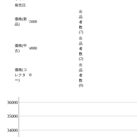
発売日
出
品
価格(新
\5600
者
品)
数
(7)
出
品
価格(中
\4980
者
古)
数
(2)
出
価格(コ
品
レクタ
\0
者
ー)
数
(0)
36000
35000
34000