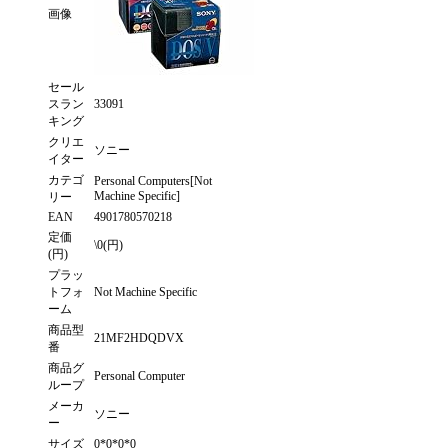
画像
セール
スラン
33091
キング
クリエ
ソニー
イター
カテゴ
Personal Computers[Not
Machine Specific]
リー
EAN
4901780570218
定価
\0(円)
(円)
プラッ
トフォ
Not Machine Specific
ーム
商品型
21MF2HDQDVX
番
商品グ
Personal Computer
ループ
メーカ
ソニー
ー
サイズ
0*0*0*0